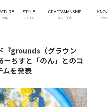
EATURE
STYLE
CRAFTSMANSHIP
KNO
特集
スタイル
職人・工房
靴の
『grounds（グラウン
あーちすと「のん」とのコ
テムを発表