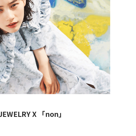
WELRY X 「non」