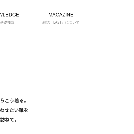
WLEDGE
MAGAZINE
基礎知識
雑誌『LAST』について
らこう着る。
わせたい靴を
訪ねて。