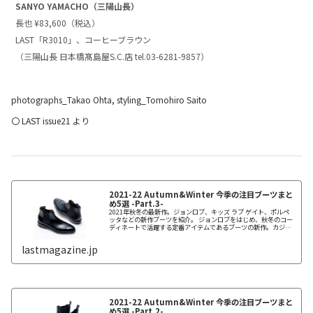
SANYO YAMACHO（三陽山長）
長也 ¥83,600（税込）
LAST「R3010」、コーヒーブラウン
（三陽山長 日本橋髙島屋S.C.店 tel.03-6281-9857）
photographs_Takao Ohta, styling_Tomohiro Saito
〇 LAST issue21 より
2021-22 Autumn&Winter 今季の注目ブーツまと
め5選 -Part.3-
2021年秋冬の最新作。ジョンロブ、キッズ ラブ ゲイト、ポルペ
ッタなどの新作ブーツを紹介。 ジョンロブをはじめ、秋冬のコー
ディネートで活躍する定番アイテムであるブーツの新作。カジュ
アルなラバーソールブーツやエレガントなヒールブーツなど、自
分好みのファッションに似合うお気に入りのブーツを見つけてみ
lastmagazine.jp
てはいかがだろう。
2021-22 Autumn&Winter 今季の注目ブーツまと
め5選 -Part.2-