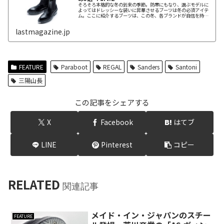
そろそろ本格的な冬の到来の季節。防寒にもなり、選ぶモデルに
よってはドレッシーな装いに昇華させるブーツは冬の必須アイテ
ム。ここに紹介するブーツは、この冬、各ブランドが自信を持っ
ておすすめする逸品だ。
lastmagazine.jp
FEATURE
Paraboot
REGAL
Sanders
Santoni
三陽山長
この記事をシェアする
X
Facebook
はてブ
LINE
Pinterest
コピー
RELATED
関連記事
メイド・イン・ジャパンのスチー
FEATURE