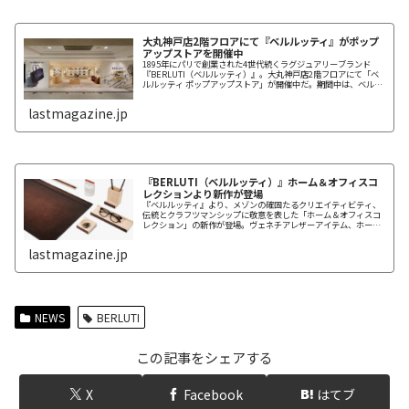
大丸神戸店2階フロアにて『ベルルッティ』がポップ
アップストアを開催中
1895年にパリで創業された4世代続くラグジュアリーブランド
『BERLUTI（ベルルッティ）』。大丸神戸店2階フロアにて「ベ
ルルッティ ポップアップストア」が開催中だ。期間中は、ベルル
ッティの職人カラリストが、独自の染色技巧であり、シグニチャ
ーアイテムにも施されている「パティーヌ」のデモンストレーシ
lastmagazine.jp
ョンを行う。
『BERLUTI（ベルルッティ）』ホーム＆オフィスコ
レクションより新作が登場
『ベルルッティ』より、メゾンの確固たるクリエイティビティ、
伝統とクラフツマンシップに敬意を表した「ホーム＆オフィスコ
レクション」の新作が登場。ヴェネチアレザーアイテム、ホーン
ビーム（シデ材）、ホワイトカララ大理石など、日常使いにおけ
る機能性とデザイン性を兼ね備えたベルルッティの「ホーム＆オ
lastmagazine.jp
フィスコレクション」。
NEWS
BERLUTI
この記事をシェアする
X
Facebook
はてブ