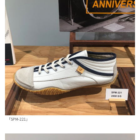
「SPM-221」