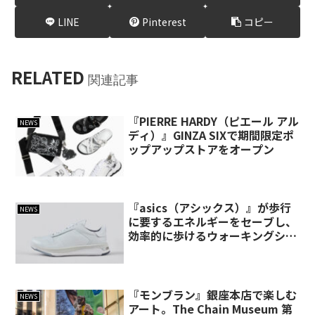
LINE
Pinterest
コピー
RELATED
関連記事
『PIERRE HARDY（ピエール アル
NEWS
ディ）』GINZA SIXで期間限定ポ
ップアップストアをオープン
『asics（アシックス）』が歩行
NEWS
に要するエネルギーをセーブし、
効率的に歩けるウォーキングシュ
ーズ「ペダラ ライドウォーク」
を発売
『モンブラン』銀座本店で楽しむ
NEWS
アート。The Chain Museum 第