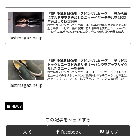
『SPINGLE MOVE（スピングルムーヴ）』丑から寅
に変わる干支を表現したニューイヤーモデルを2022
年元旦より限定発売
株式会社スピングルカンパニーは、新年の門出を華やかに彩る特
別なモデルとして、丑から寅に変わる干支を表現したニューイヤ
ーモデル2品番を2022年1月1日から全国の取り扱い店舗と公式オ
ンラインショップ（https://www.spingle.jp）で限定発売す
lastmagazine.jp
る。
『SPINGLE MOVE（スピングルムーヴ）』デッドス
トック＆ユーズドのミリタリーパンツをアップサイク
ルしたスニーカーを発売
株式会社スピングルカンパニーは、ヨーロッパのデッドストック
とユーズドのミリタリーパンツを解体しパッチワークした再生生
地をアッパーに、ソールには天然ラバーソールと同等の柔らかさ
と弾力性のある「RUBEAR NR ソール」を採用したサスティナブ
lastmagazine.jp
ルなスニーカー、SPINGLE MOVE「SPM-1301」を2022年3月11
日から発売する。
NEWS
この記事をシェアする
X
Facebook
はてブ