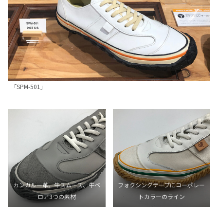
「SPM-501」
カンガルー革、牛スムース、牛ベ
フォクシングテープにコーポレー
ロア3つの素材
トカラーのライン