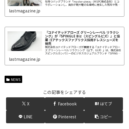
を持つバッグブランド「master-piece」(MSPC株式会社）とコ
ラボレーションし、両社が靴や鞄の生産時に発生した残布や残革
をアップサイクルしたサスティナブルなスニーカー3品番を2022
lastmagazine.jp
年6月29日から発売した。なお、同時に、このシューズのアッパ
ーと同じ素材などを使用したサコッシュとバックパックの2品番
も一部店舗にて発売する。
『ユナイテッドアローズ グリーンレーベル リラクシ
ング』が『SPINGLE Biz（スピングルビズ）』と協
業 ゴアテックスファブリクス採用ドレスシューズを
発売
株式会社ユナイテッドアローズが展開する『ユナイテッドアロー
ズ グリーンレーベル リラクシング（以下、GLR）』は、株式会社
スピングルカンパニーのビジネスカジュアルブランド『SPINGLE
Biz（スピングルビズ）』と協業し、防水透湿性素材GORE-
lastmagazine.jp
TEX（ゴアテックス）ファブリクスを採用したドレスシューズを4
月14日（木）から順次全国のGLR70店舗とUA
ONLINENSTORE、ZOZOTOWN、Rakutenで販売開始した。
NEWS
この記事をシェアする
X
Facebook
はてブ
LINE
Pinterest
コピー