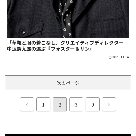
「革靴と服の着こなし」クリエイティブディレクター
中込憲太郎の選ぶ『フォスター＆サン』
2021.11.14
次のページ
前
次
1
2
3
9
へ
へ