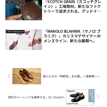
『SCOTCH GRAIN（スコッチグレ
CRAFTSMANSHIP
イン）』工場取材。新たなファク
トリーで追求される、グッドイヤ
ーの現在形。
『MANOLO BLAHNIK（マノロ ブ
CRAFTSMANSHIP
ラニク）』カリスマデザイナーの
メンズライン、新たな展開へ。
達人たちの「持続性」ある靴。〜宮崎俊一〜
現代のベーシックを再考する。03. Church’s