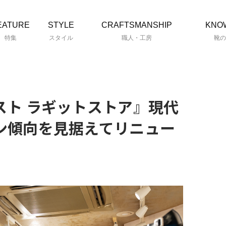
EATURE
STYLE
CRAFTSMANSHIP
KNO
特集
スタイル
職人・工房
靴の
スト ラギットストア』現代
ン傾向を見据えてリニュー