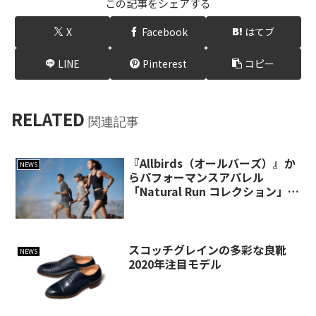
この記事をシェアする
X
Facebook
はてブ
LINE
Pinterest
コピー
RELATED
関連記事
『Allbirds（オールバーズ）』か
NEWS
らパフォーマンスアパレル
「Natural Run コレクション」が
8月19日より発売中
スコッチグレインの多彩な良靴
NEWS
2020年注目モデル