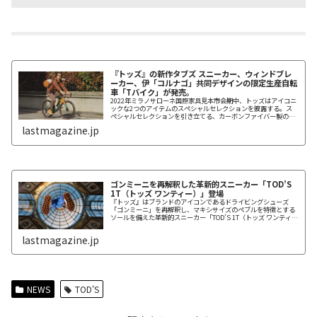
『トッズ』の新作タブズ スニーカー、ウィンドブレ
ーカー、伊「コルナゴ」共同デザインの限定生産自転
車「Tバイク」が発売。
2022年ミラノサローネ国際家具見本市会期中、トッズはアイコニ
ックな2つのアイテムのスペシャルセレクションを披露する。ス
ペシャルセレクションを引き立てる、カーボンファイバー製の高
性能自転車トッズ Tバイクをイタリアの自転車メーカー、コルナ
lastmagazine.jp
ゴと共同でデザインした。レーシンググリーンとレザーオレンジ
のカラーリングのトッズ Tバイクは70台が限定生産される。
ゴンミーニを再解釈した革新的スニーカー「TOD’S
1T（トッズ ワンティー）」登場
『トッズ』はブランドのアイコンであるドライビングシューズ
「ゴンミーニ」を再解釈し、マキシサイズのペブルを特徴とする
ソールを備えた革新的スニーカー「TOD’S 1T（トッズ ワンティ
ー）」を発表した。
lastmagazine.jp
NEWS
TOD'S