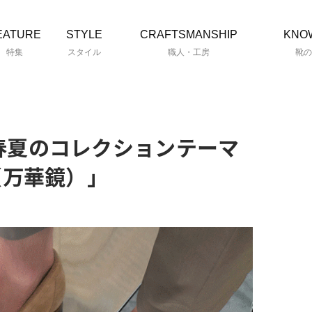
EATURE
STYLE
CRAFTSMANSHIP
KNO
特集
スタイル
職人・工房
靴の
24春夏のコレクションテーマ
pe（万華鏡）」