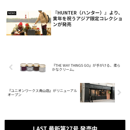
『HUNTER（ハンター）』より、
NEWS
寅年を祝うアジア限定コレクショ
ンが発売
『THE WAY THINGS GO』が手がける、柔ら
かなクリーム。
『ユニオンワークス青山店』がリニューアル
オープン
LAST 最新第27号 発売中