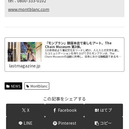
tel：0800-333-0102
www.montblanc.com
『モンブラン』銀座本店で楽しむアート。The
Chain Museum 第3弾。
110余年前より筆記文化をリードし続け、人と人との文字を通し
たコミュニケーションを作り上げてきたモンブランは、The
Chain Museumの活動に共鳴し、日本における旗艦店であるモン
ブラン銀座本店を舞台に、2020年3月より、これまでに延べ4人の
新進気鋭の若手アーティストによる特別展を開催した。店舗が新
lastmagazine.jp
たなコミュニケーション空間として輝きを放つことを目指す本取
り組み。第3弾となる今回は、沼田侑香さんによるアート作品を
楽しめる。
NEWS
Montblanc
この記事をシェアする
X
Facebook
はてブ
LINE
Pinterest
コピー