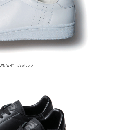
LYN WHT
（side look）