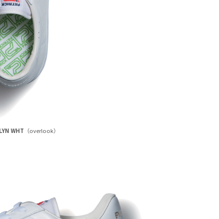
LYN WHT
（overlook）