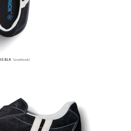
IS BLK
（overlook）