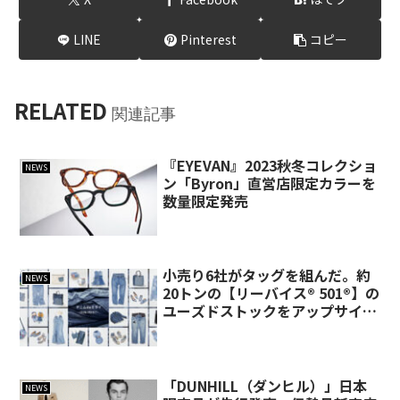
LINE
Pinterest
コピー
RELATED
関連記事
『EYEVAN』2023秋冬コレクショ
NEWS
ン「Byron」直営店限定カラーを
数量限定発売
小売り6社がタッグを組んだ。約
NEWS
20トンの【リーバイス® 501®】の
ユーズドストックをアップサイク
ルする「デニム de ミライ」。
「DUNHILL（ダンヒル）」日本
NEWS