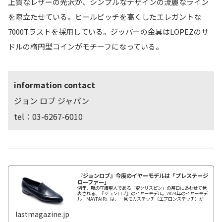
上質なレザーの光沢が、シンプルなデザインの流麗なライン
を際立たせている。ヒールピッチを高くしたエレガントな
7000Tラストを採用している。ジッパーの金具はLOPEZのサ
ドルの楕円型コインがモチーフになっている。
information contact
ジョン ロブ ジャパン
tel：03-6267-6010
『ジョンロブ』今度のイヤーモデルは「プレステージ
ローファー」
例年、靴の守護聖人である「聖クリスピン」の祭日にあわせて発
表される、『ジョンロブ』のイヤーモデル。2023年のイヤーモデ
ル「MAYFAIR」は、一見モカステッチ（エプロンステッチ）が印
象的なローファーに映るが、アッパーからシームをホールカット
で包みこみ、中央にサドルパーツを継ぎ足した形の、特殊な構造
lastmagazine.jp
になっている。例年その高度な職人技を雄弁に伝えるデザインが
多いが、この「MAYFAIR」はどこかアンダーステイトな印象。だ