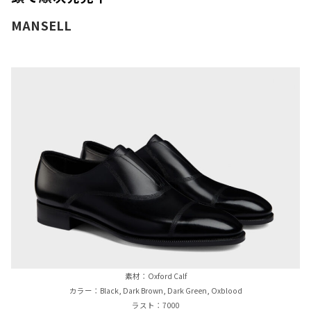
MANSELL
素材：Oxford Calf
カラー：Black, Dark Brown, Dark Green, Oxblood
ラスト：7000