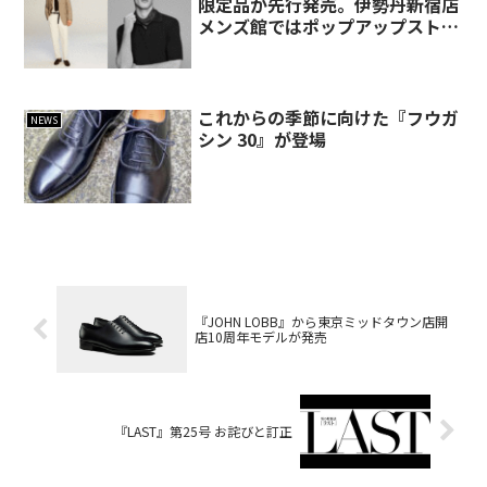
限定品が先行発売。伊勢丹新宿店
メンズ館ではポップアップストア
が開催された
これからの季節に向けた『フウガ
NEWS
シン 30』が登場
『JOHN LOBB』から東京ミッドタウン店開
店10周年モデルが発売
『LAST』第25号 お詫びと訂正