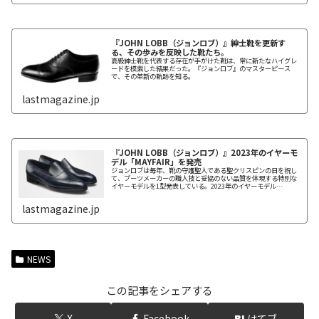
からこそよりユニークな存在といえるだろう。
『JOHN LOBB（ジョンロブ）』紳士靴を更新す
る、その歩みを反映した靴たち。
高級紳士靴を代表する存在が手がけた靴は、常に新たなハイグレ
ードを模索した結果だった。『ジョンロブ』のマスターピース
で、その革新の軌跡を知る。
lastmagazine.jp
『JOHN LOBB（ジョンロブ）』2023年のイヤーモ
デル「MAYFAIR」を発売
ジョンロブは毎年、靴の守護聖人である聖クリスピンの日を祝し
て、ブーツメーカーの職人技と妥協のない品質を体現する特別な
イヤーモデルを1型発表している。2023年のイヤーモデル
「MAYFAIR」は、アッパーからシームをホールカットで包み込
み、中央にサドルパーツをつぎ足した、特殊な構造のプレステー
lastmagazine.jp
ジローファー。
NEWS
この記事をシェアする
X
Facebook
はてブ