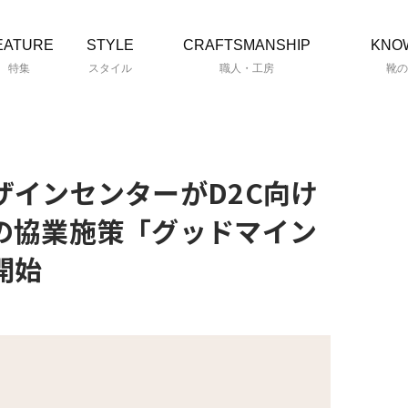
EATURE
STYLE
CRAFTSMANSHIP
KNO
特集
スタイル
職人・工房
靴の
ザインセンターがD2C向け
の協業施策「グッドマイン
開始