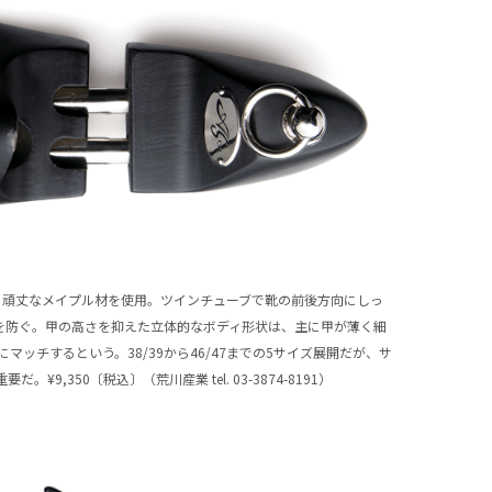
は、頑丈なメイプル材を使用。ツインチューブで靴の前後方向にしっ
を防ぐ。甲の高さを抑えた立体的なボディ形状は、主に甲が薄く細
マッチするという。38/39から46/47までの5サイズ展開だが、サ
,350〔税込〕（荒川産業 tel. 03-3874-8191）