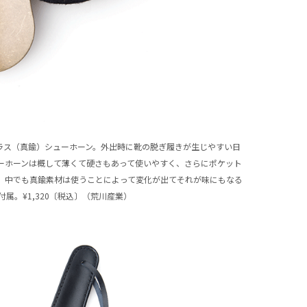
ラス（真鍮）シューホーン。外出時に靴の脱ぎ履きが生じやすい日
ーホーンは概して薄くて硬さもあって使いやすく、さらにポケット
。中でも真鍮素材は使うことによって変化が出てそれが味にもなる
属。¥1,320〔税込〕（荒川産業）