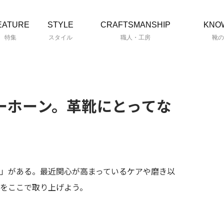
EATURE
STYLE
CRAFTSMANSHIP
KNO
特集
スタイル
職人・工房
靴の
ーホーン。革靴にとってな
。
」がある。最近関心が高まっているケアや磨き以
をここで取り上げよう。