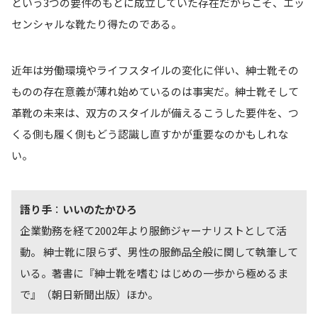
という3つの要件のもとに成立していた存在だからこそ、エッ
センシャルな靴たり得たのである。
近年は労働環境やライフスタイルの変化に伴い、紳士靴その
ものの存在意義が薄れ始めているのは事実だ。紳士靴そして
革靴の未来は、双方のスタイルが備えるこうした要件を、つ
くる側も履く側もどう認識し直すかが重要なのかもしれな
い。
語り手
：
いいのたかひろ
企業勤務を経て2002年より服飾ジャーナリストとして活
動。 紳士靴に限らず、男性の服飾品全般に関して執筆して
いる。著書に『紳士靴を嗜む はじめの一歩から極めるま
で』（朝日新聞出版）ほか。