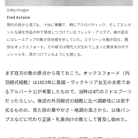
Getty Images
Fred Astaire
現代の目から見ても、十分に華麗で、時にアクロバティック、そしてエレガ
ントな姿を作品の中で発信しつづけているフレッド・アステア。彼の足元
にはレースアップの靴が存在感を示していた。スクリーンを動き回る、軽
快なオックスフォード。その様子は現代人が忘れてしまった靴本来のポテ
ンシャルを、見せつけているようにも感じる。
まず双方の靴の原点から見ておこう。オックスフォード（内
羽根式紐靴）は1853年に英国・ヴィクトリア女王の夫君であ
るアルバート公が考案したもので、当時は4穴のミドルブーツ
だったらしい。後述の外羽根式の紐靴に比べ調節性には若干
劣るものの、見た目の華やかさ・格調の高さから、以後パン
プスなどに代わり正装・礼装向けの靴として普及し始めた。