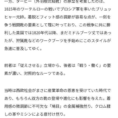
一方、ダービー（外羽根式紐靴）の原型を考案したのは、
1815年のワーテルローの戦いでプロシア軍を率いたブリュッ
ヒャー元帥。着脱とフィット感の調節が容易な点が、一刻を
争う戦闘靴の要素として理に叶っており、この戦争に共に勝
利した英国では1820年代以降、まだミドルブーツ丈ではあっ
たが、狩猟靴などのワークブーツを手始めにこのスタイルが
急速に普及してゆく。
前者は「従えさせる」立場から、後者は「戦う・働く」の要
素が濃い、対照的なルーツである。
当時は西欧社会がまさに産業革命の恩恵を受けていた時代で
あり、もちろん双方の靴の登場や進化にも影響を与えた。着
用感の微調節に不可欠な「鳩目」の金属補強然り、クロム鞣
しの革やミシンによる底付け然り。