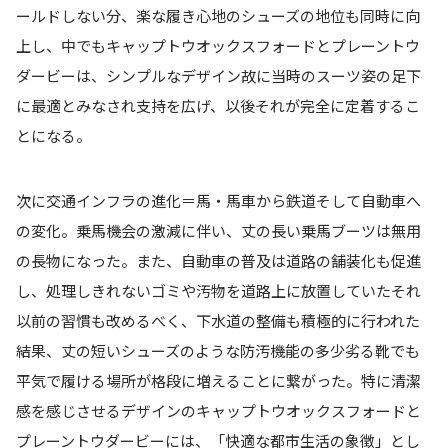
ールドしない分、楽な履き心地のシューズの地位も同時に向
上し、中でもキャップトウオックスフォードとプレーントウ
ダービーは、シンプルなデザイン故に当時のスーツ姿の足下
に最適とみなされ支持を広げ、以後それが完全に定着するこ
とになる。
次に交通インフラの進化＝馬・馬車から鉄道そして自動車へ
の変化。乗馬機会の激減に伴い、丈の長い乗馬ブーツは無用
の長物になった。また、自動車の普及は道路の舗装化も促進
し、処理しきれないゴミや汚物を道路上に放置していたそれ
以前の習慣も改めるべく、下水道の整備も積極的に行われた
結果、丈の短いシューズのような防汚機能の多少劣る靴でも
平気で履ける場所が格段に増えることに繋がった。特に清潔
感を感じさせるデザインのキャップトウオックスフォードと
プレーントウダービーには、「快適な都市生活の象徴」とし