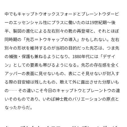
中でもキャップトウオックスフォードとプレーントウダービ
ーのエッセンシャル性にプラスに働いたのは19世紀期〜後
半、製図の進化による左右別々の靴の再登場と、それとほぼ
同時期の「先芯＝トウキャップの導入」かもしれない。左右
別々の形状を維持するのが当初の目的だった先芯は、つま先
の補強・保護も兼ねるようになり、1880年代には「デザイ
ン」としての要素も帯びるようになる。先芯の存在感を全く
アッパーの表面に見せないもの、表にこそ見せないが封入す
る際の目安線は残したもの、敢えて外に露出させた分厚いも
の…… その違いこそ今日のキャップトウとプレーントウの違
いそのものであり、いわば紳士靴のバリエーションの原点と
なったからだ。