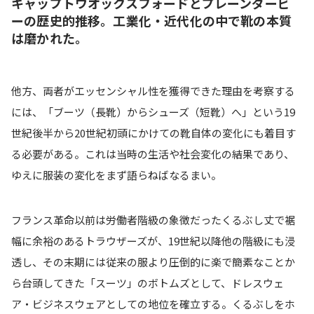
キャップトウオックスフォードとプレーンダービ
ー
の歴史的推移。工業化・近代化の中で靴の本質
は磨かれた。
他方、両者がエッセンシャル性を獲得できた理由を考察する
には、「ブーツ（長靴）からシューズ（短靴）へ」という19
世紀後半から20世紀初頭にかけての靴自体の変化にも着目す
る必要がある。これは当時の生活や社会変化の結果であり、
ゆえに服装の変化をまず語らねばなるまい。
フランス革命以前は労働者階級の象徴だったくるぶし丈で裾
幅に余裕のあるトラウザーズが、19世紀以降他の階級にも浸
透し、その末期には従来の服より圧倒的に楽で簡素なことか
ら台頭してきた「スーツ」のボトムズとして、ドレスウェ
ア・ビジネスウェアとしての地位を確立する。くるぶしをホ