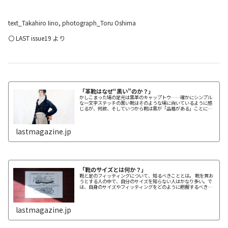
text_Takahiro Iino, photograph_Toru Oshima
〇 LAST issue19 より
「革靴はなぜ“黒い”のか？」
かしこまった場の足元は黒革のキャップトウ……確かにシンプル
な一文字ステッチの黒い靴はそのような場に向いているように感
じるが、何故、そしていつから靴は黒が「品格がある」ことにな
ったのだろう？
lastmagazine.jp
「靴のサイズとは何か？」
靴と足のフィッティングについて、知るべきこととは。 靴を買お
うとする人の中で、自分のサイズを知らない人はかなり多い。で
は、自身のサイズやフィッティングをどのように把握するべきな
のか。
lastmagazine.jp