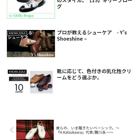
グ
プロが教えるシューケア - Y’s
KNOWLEDGE
Shoeshine –
靴に応じて、色付きの乳化性クリ
KNOWLEDGE
ームをどう選ぶか。
彼らの、いま履きたいベーシック。～
『H.Katsukawa』代表/勝川永一～