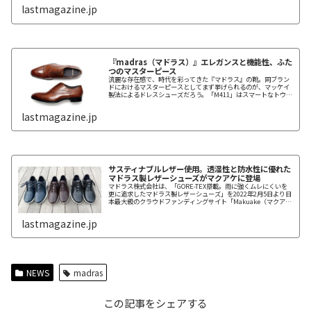
軟性が異なる「クリスタルゲル®」を使い分け、足裏全体をサポー
lastmagazine.jp
トしながら、歩行時の衝撃を分散し、同時に安定性を生み出して
いる。そんな「metaインソール」が内蔵されたビジネスシュー
ズが2023年春夏の新作として登場。スマートなスクエアトウのラ
ストを採用し、アッパーには表情豊かなキップレザーを使って、
ドレスシューズらしい美しさを追求する一方で、「metaインソ
ール」により異次元の着用感を実現している。
『madras（マドラス）』エレガンスと機能性、ふた
つのマスターピース
流麗な存在感で、時代を彩ってきた『マドラス』の靴。同ブラン
ドにおけるマスターピースとしてまず挙げられるのが、マッケイ
製法によるドレスシューズだろう。「M411」はスマートなトウシ
ェイプで、心地よい足入れ感を実現する木型を採用。アッパーに
ハンドフィニッシュ調のキップレザーを使う一方、中底には低反
lastmagazine.jp
発素材、ソールには軽量ラバーを採用して、クラシックな靴に現
代的な使い勝手を加えている。
サスティナブルレザー使用。透湿性と防水性に優れた
マドラス製レザーシューズがマクアケに登場
マドラス株式会社は、「GORE-TEX搭載。雨に強くムレにくいを
更に追求したマドラス製レザーシューズ」を2022年2月5日より日
本最大級のクラウドファンディングサイト「Makuake（マクア
ケ）」にて先行予約販売を開始した。
lastmagazine.jp
NEWS
madras
この記事をシェアする