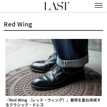
Red Wing
『Red Wing （レッド・ウィング）』着用を重ね完成す
るクラシック・ドレス