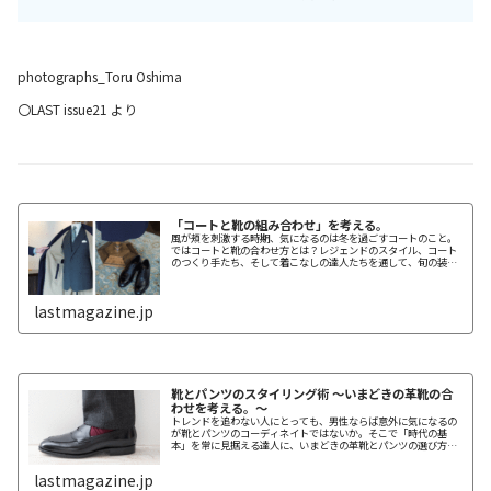
photographs_Toru Oshima
〇LAST issue21 より
「コートと靴の組み合わせ」を考える。
風が頬を刺激する時期、気になるのは冬を過ごすコートのこと。
ではコートと靴の合わせ方とは？レジェンドのスタイル、コート
のつくり手たち、そして着こなしの達人たちを通して、旬の装い
を考えた。
lastmagazine.jp
靴とパンツのスタイリング術 〜いまどきの革靴の合
わせを考える。〜
トレンドを追わない人にとっても、男性ならば意外に気になるの
が靴とパンツのコーディネイトではないか。そこで「時代の基
本」を常に見据える達人に、いまどきの革靴とパンツの選び方を
考えた。「パンツの幅や靴との関係」や「いま有効な革靴のスタ
イリング」をファッションディレクター＆スタイリスト森岡 弘氏
lastmagazine.jp
が分かりやすく解説。