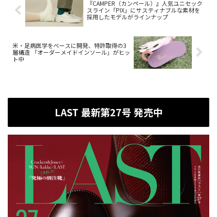
『CAMPER（カンペール）』人気ユニセック
スライン「PIX」にサスティナブルな素材を
採用したモデルがラインナップ
米・足病医学をベースに開発、特許取得の3
層構造 「オーダーメイドインソール」がヒッ
ト中
LAST 最新第27号 発売中