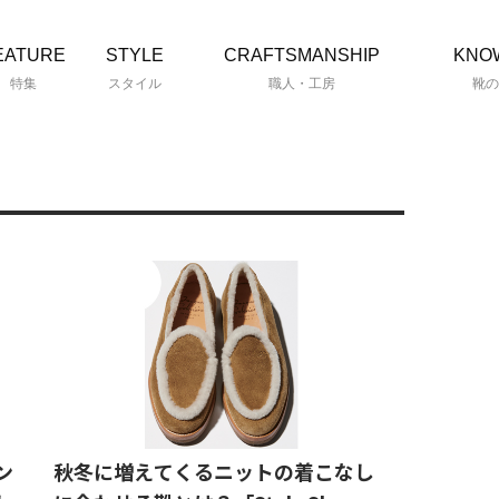
EATURE
STYLE
CRAFTSMANSHIP
KNO
特集
スタイル
職人・工房
靴の
ン
秋冬に増えてくるニットの着こなし