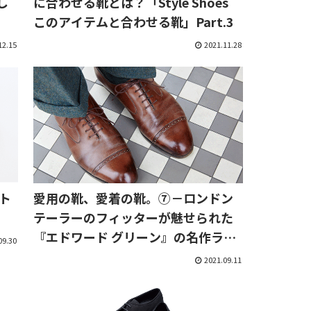
し
に合わせる靴とは？「Style Shoes
このアイテムと合わせる靴」Part.3
12.15
2021.11.28
ト
愛用の靴、愛着の靴。⑦－ロンドン
テーラーのフィッターが魅せられた
『エドワード グリーン』の名作ラス
09.30
ト
2021.09.11