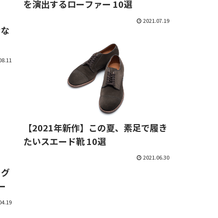
を演出するローファー 10選
2021.07.19
せな
08.11
【2021年新作】この夏、素足で履き
たいスエード靴 10選
2021.06.30
 グ
ー
04.19