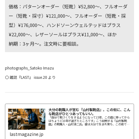
価格：パターンオーダー（短靴）¥52,800～、フルオーダ
ー（短靴・採寸）¥121,000～、フルオーダー（短靴・採
型）¥176,000～、ハンドソーンウェルテッドはプラス
¥22,000～、レザーソールはプラス¥11,000～、ほか
納期：3ヶ月～。注文時に要相談。
photographs_Satoko Imazu
〇 雑誌『LAST』 issue.20 より
大分の靴職人が営む『山村製靴店』。この街に、こん
な靴店がひとつあってもいい。
「自分で靴づくりをするようになって15年、この店に移ってから
はちょうど10年が過ぎたところです」こう説明する『山村製靴
店』の靴職人・山村浩二氏。彼は大分で生まれ育ち、この街で靴
職人として独立した。
lastmagazine.jp